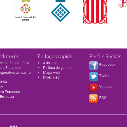
d'Interès
Enllaços ràpids
Perfils Socials
va de Santa Llúcia
Avís legal
Facebook
neu Bisbalenc
Política de galetes
operativa del camp
Mapa web
Twitter
Índex web
lésia
Youtube
ont
ova Foradada
 Emboixa
RSS