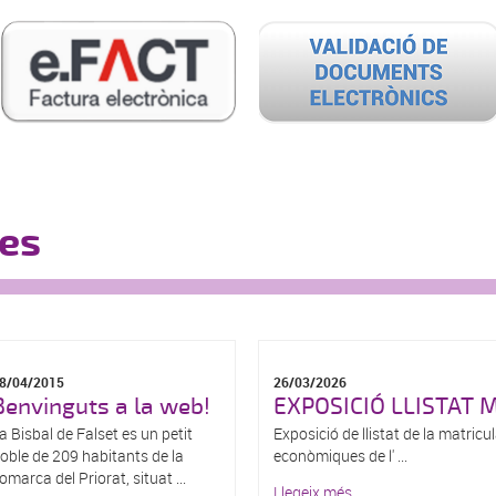
ies
8/04/2015
26/03/2026
Benvinguts a la web!
EXPOSICIÓ LLISTAT 
a Bisbal de Falset es un petit
Exposició de llistat de la matricu
oble de 209 habitants de la
econòmiques de l' ...
omarca del Priorat, situat ...
Llegeix més