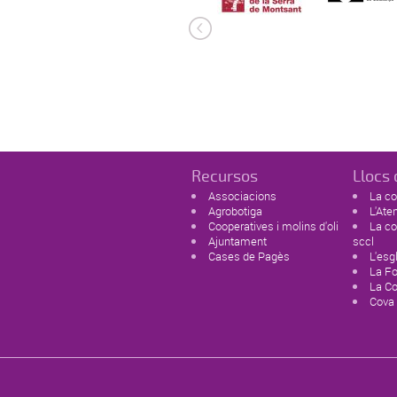
Recursos
Llocs 
Associacions
La co
Agrobotiga
L'Ate
Cooperatives i molins d'oli
La co
Ajuntament
sccl
Cases de Pagès
L'esg
La F
La C
Cova