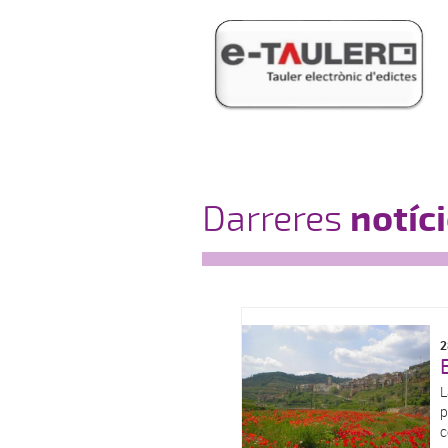
notíc
Darreres
2
L
p
c