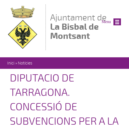
Vés al contingut
Ajuntament de
Menu
La Bisbal de
Montsant
Esteu aquí
Inici
»
Notícies
DIPUTACIO DE
TARRAGONA.
CONCESSIÓ DE
SUBVENCIONS PER A LA