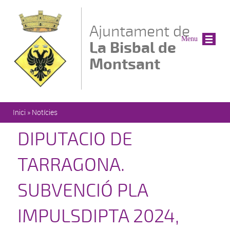
Vés al contingut
Ajuntament de
Menu
La Bisbal de
Montsant
Esteu aquí
Inici
»
Notícies
DIPUTACIO DE
TARRAGONA.
SUBVENCIÓ PLA
IMPULSDIPTA 2024,