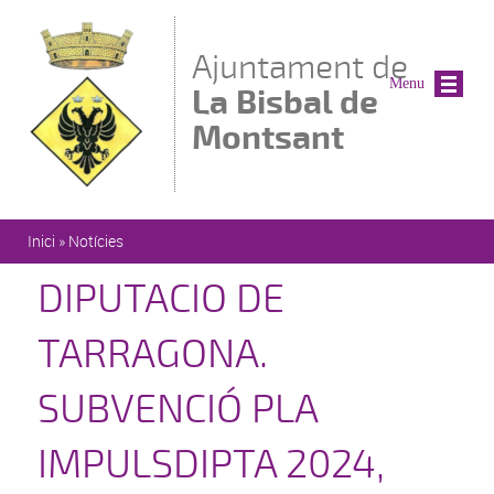
Vés al contingut
Ajuntament de
Menu
La Bisbal de
Montsant
Esteu aquí
Inici
»
Notícies
DIPUTACIO DE
TARRAGONA.
SUBVENCIÓ PLA
IMPULSDIPTA 2024,