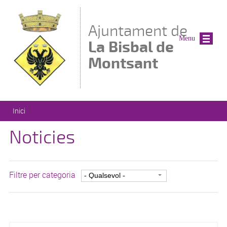
Vés al contingut
Ajuntament de
Menu
La Bisbal de
Montsant
Esteu aquí
Inici
Noticies
Filtre per categoria